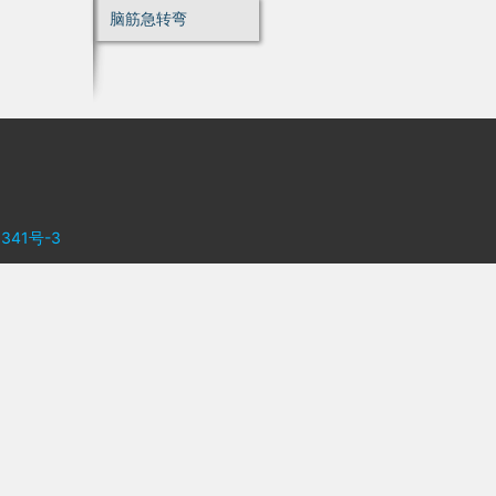
脑筋急转弯
341号-3